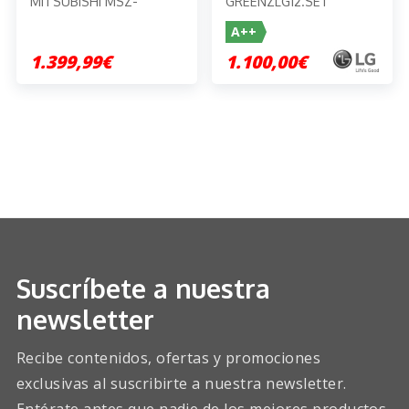
MITSUBISHI MSZ-
GREENZLG12.SET
HR35VFK
A++
1.399,99€
1.100,00€
Suscríbete a nuestra
newsletter
Recibe contenidos, ofertas y promociones
exclusivas al suscribirte a nuestra newsletter.