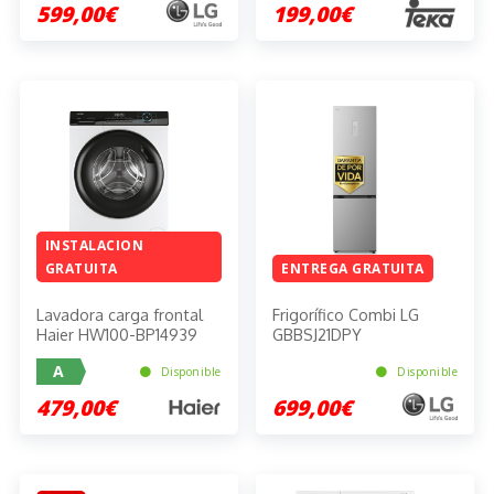
599,00€
199,00€
INSTALACION
GRATUITA
ENTREGA GRATUITA
Lavadora carga frontal
Frigorífico Combi LG
Haier HW100-BP14939
GBBSJ21DPY
A
Disponible
Disponible
479,00€
699,00€