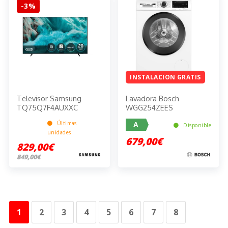
-3%
INSTALACION GRATIS
Televisor Samsung
Lavadora Bosch
TQ75Q7F4AUXXC
WGG254ZEES
Últimas
A
Disponible
unidades
679,00€
829,00€
849,00€
1
2
3
4
5
6
7
8