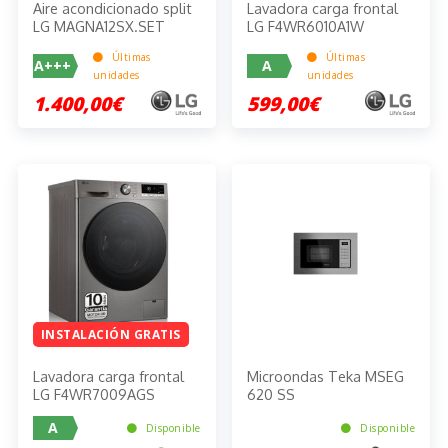
Aire acondicionado split
Lavadora carga frontal
LG MAGNA12SX.SET
LG F4WR6010A1W
Últimas
Últimas
A+++
A
unidades
unidades
1.400,00€
599,00€
INSTALACIÓN GRATIS
Lavadora carga frontal
Microondas Teka MSEG
LG F4WR7009AGS
620 SS
A
Disponible
Disponible