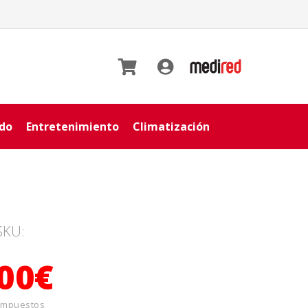
ido
Entretenimiento
Climatización
SKU:
,00€
 Impuestos