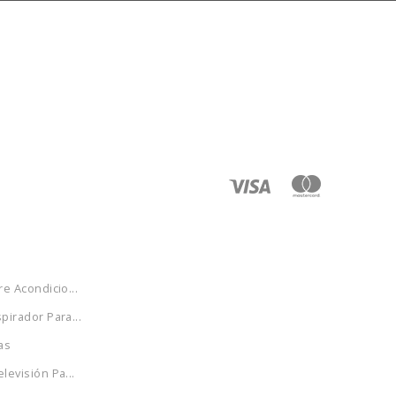
re Acondicio...
pirador Para...
as
levisión Pa...